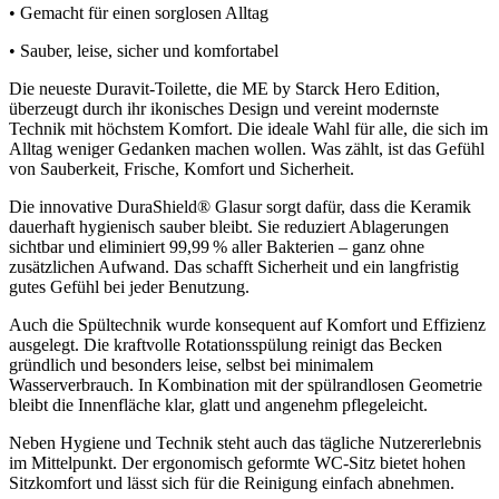
• Gemacht für einen sorglosen Alltag
• Sauber, leise, sicher und komfortabel
Die neueste Duravit-Toilette, die ME by Starck Hero Edition,
überzeugt durch ihr ikonisches Design und vereint modernste
Technik mit höchstem Komfort. Die ideale Wahl für alle, die sich im
Alltag weniger Gedanken machen wollen. Was zählt, ist das Gefühl
von Sauberkeit, Frische, Komfort und Sicherheit.
Die innovative DuraShield® Glasur sorgt dafür, dass die Keramik
dauerhaft hygienisch sauber bleibt. Sie reduziert Ablagerungen
sichtbar und eliminiert 99,99 % aller Bakterien – ganz ohne
zusätzlichen Aufwand. Das schafft Sicherheit und ein langfristig
gutes Gefühl bei jeder Benutzung.
Auch die Spültechnik wurde konsequent auf Komfort und Effizienz
ausgelegt. Die kraftvolle Rotationsspülung reinigt das Becken
gründlich und besonders leise, selbst bei minimalem
Wasserverbrauch. In Kombination mit der spülrandlosen Geometrie
bleibt die Innenfläche klar, glatt und angenehm pflegeleicht.
Neben Hygiene und Technik steht auch das tägliche Nutzererlebnis
im Mittelpunkt. Der ergonomisch geformte WC-Sitz bietet hohen
Sitzkomfort und lässt sich für die Reinigung einfach abnehmen.