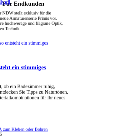
lvoll
Für Endkunden
r NDW stellt exklusiv für die
ue Armaturenserie Primis vor.
hre hochwertige und filigrane Optik,
ten Technik.
so entsteht ein stimmiges
teht ein stimmiges
et, ob ein Badezimmer ruhig,
ntdecken Sie Tipps zu Naturtönen,
erialkombinationen für Ihr neues
 zum Kleben oder Bohren
6