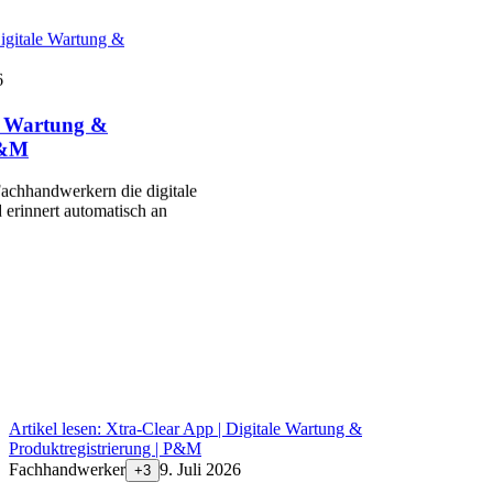
igitale Wartung &
6
le Wartung &
P&M
achhandwerkern die digitale
 erinnert automatisch an
Artikel lesen:
Xtra-Clear App | Digitale Wartung &
Produktregistrierung | P&M
Fachhandwerker
9. Juli 2026
+
3