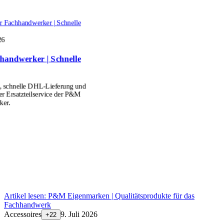
für Fachhandwerker | Schnelle
26
hhandwerker | Schnelle
e, schnelle DHL-Lieferung und
er Ersatzteilservice der P&M
ker.
Artikel lesen:
P&M Eigenmarken | Qualitätsprodukte für das
Fachhandwerk
Accessoires
9. Juli 2026
+
22