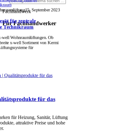
ikraum
ohnraumlüftung
15. September 2023
Fachhandwerk
rät für zentrale
Für Fachhandwerker
e Technikraum
 x-well Wohnraumlüftungen. Ob
reite x-well Sortiment von Kermi
 Lüftungssysteme für
 Qualitätsprodukte für das
itätsprodukte für das
ken für Heizung, Sanitär, Lüftung
rodukte, attraktive Preise und hohe
r.