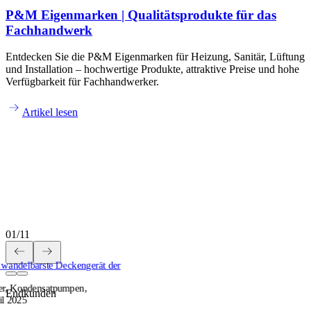
P&M Eigenmarken | Qualitätsprodukte für das
Fachhandwerk
Entdecken Sie die P&M Eigenmarken für Heizung, Sanitär, Lüftung
und Installation – hochwertige Produkte, attraktive Preise und hohe
Verfügbarkeit für Fachhandwerker.
Artikel lesen
01
/
11
 wandelbarste Deckengerät der
ter, Kondensatpumpen,
Endkunden
il 2025