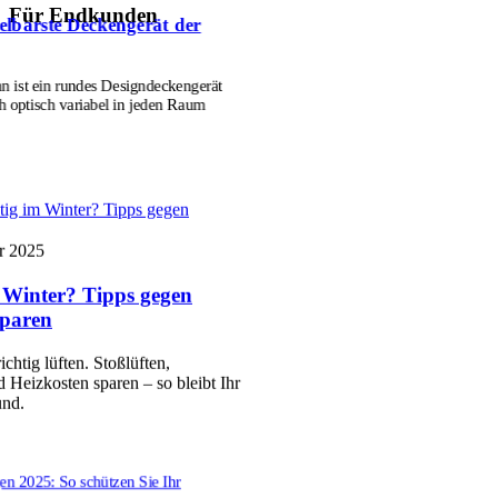
Für Endkunden
lbarste Deckengerät der
ist ein rundes Designdeckengerät
 optisch variabel in jeden Raum
htig im Winter? Tipps gegen
r 2025
m Winter? Tipps gegen
sparen
ichtig lüften. Stoßlüften,
d Heizkosten sparen – so bleibt Ihr
und.
n 2025: So schützen Sie Ihr