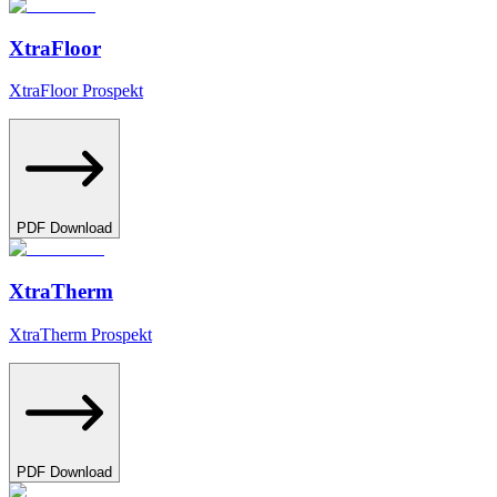
XtraFloor
XtraFloor Prospekt
PDF Download
XtraTherm
XtraTherm Prospekt
PDF Download