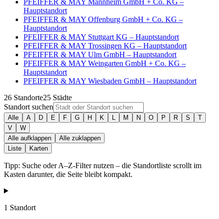
PFEIFFER & MAY Mannheim GmbH + Co. KG –
Hauptstandort
PFEIFFER & MAY Offenburg GmbH + Co. KG –
Hauptstandort
PFEIFFER & MAY Stuttgart KG – Hauptstandort
PFEIFFER & MAY Trossingen KG – Hauptstandort
PFEIFFER & MAY Ulm GmbH – Hauptstandort
PFEIFFER & MAY Weingarten GmbH + Co. KG –
Hauptstandort
PFEIFFER & MAY Wiesbaden GmbH – Hauptstandort
26
Standorte
25
Städte
Standort suchen
Alle
A
D
E
F
G
H
K
L
M
N
O
P
R
S
T
V
W
Alle aufklappen
Alle zuklappen
Liste
Karten
Tipp: Suche oder A–Z-Filter nutzen – die Standortliste scrollt im
Kasten darunter, die Seite bleibt kompakt.
1 Standort