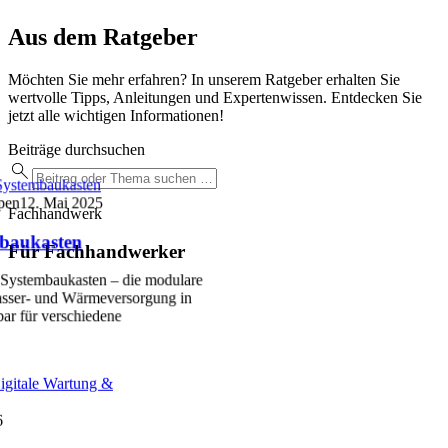
Aus dem Ratgeber
Möchten Sie mehr erfahren? In unserem Ratgeber erhalten Sie
wertvolle Tipps, Anleitungen und Expertenwissen. Entdecken Sie
jetzt alle wichtigen Informationen!
Beiträge durchsuchen
ystembaukasten
pen
12. Mai 2025
Fachhandwerk
baukasten
Für Fachhandwerker
Systembaukasten – die modulare
sser- und Wärmeversorgung in
ar für verschiedene
igitale Wartung &
6