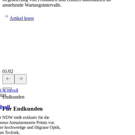
anstehende Wartungsintervalle.
Artikel lesen
01
/
02
 & stilvoll
2023
Endkunden
lvoll
Für Endkunden
r NDW stellt exklusiv für die
ue Armaturenserie Primis vor.
hre hochwertige und filigrane Optik,
ten Technik.