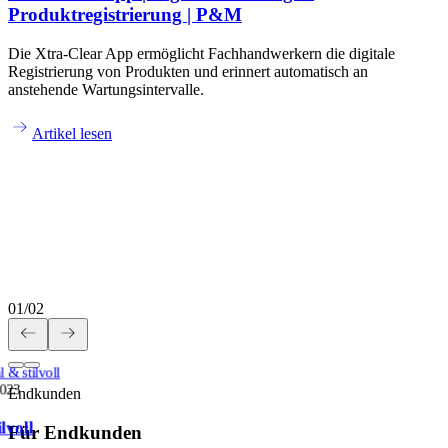
Produktregistrierung | P&M
Die Xtra-Clear App ermöglicht Fachhandwerkern die digitale
Registrierung von Produkten und erinnert automatisch an
anstehende Wartungsintervalle.
Artikel lesen
01
/
02
 & stilvoll
2023
Endkunden
lvoll
Für Endkunden