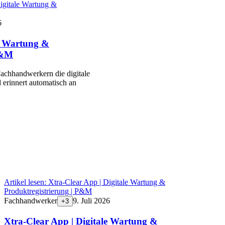
igitale Wartung &
6
le Wartung &
P&M
achhandwerkern die digitale
 erinnert automatisch an
Artikel lesen:
Xtra-Clear App | Digitale Wartung &
Produktregistrierung | P&M
Fachhandwerker
9. Juli 2026
+
3
Xtra-Clear App | Digitale Wartung &