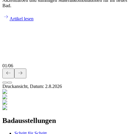
Akzentfarben und stimmigen Materialkombinationen für Ihr neues
Bad.
Artikel lesen
01
/
06
Druckansicht, Datum:
2
.
8
.
2026
Badausstellungen
Schritt für Schritt