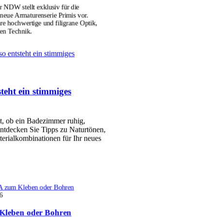
r NDW stellt exklusiv für die
ue Armaturenserie Primis vor.
hre hochwertige und filigrane Optik,
ten Technik.
so entsteht ein stimmiges
teht ein stimmiges
et, ob ein Badezimmer ruhig,
ntdecken Sie Tipps zu Naturtönen,
erialkombinationen für Ihr neues
 zum Kleben oder Bohren
6
Kleben oder Bohren