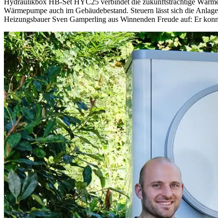
Hydraulikbox HB-Set HYC25 verbindet die zukunftsträchtige Wärmepu
Wärmepumpe auch im Gebäudebestand. Steuern lässt sich die Anlag
Heizungsbauer Sven Gamperling aus Winnenden Freude auf: Er konnte