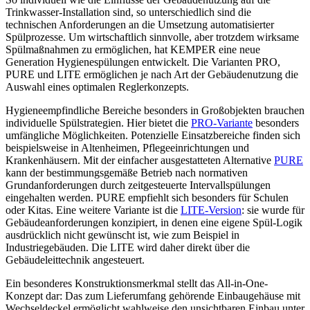
Trinkwasser-Installation sind, so unterschiedlich sind die
technischen Anforderungen an die Umsetzung automatisierter
Spülprozesse. Um wirtschaftlich sinnvolle, aber trotzdem wirksame
Spülmaßnahmen zu ermöglichen, hat KEMPER eine neue
Generation Hygienespülungen entwickelt. Die Varianten PRO,
PURE und LITE ermöglichen je nach Art der Gebäudenutzung die
Auswahl eines optimalen Reglerkonzepts.
Hygieneempfindliche Bereiche besonders in Großobjekten brauchen
individuelle Spülstrategien. Hier bietet die
PRO-Variante
besonders
umfängliche Möglichkeiten. Potenzielle Einsatzbereiche finden sich
beispielsweise in Altenheimen, Pflegeeinrichtungen und
Krankenhäusern. Mit der einfacher ausgestatteten Alternative
PURE
kann der bestimmungsgemäße Betrieb nach normativen
Grundanforderungen durch zeitgesteuerte Intervallspülungen
eingehalten werden. PURE empfiehlt sich besonders für Schulen
oder Kitas. Eine weitere Variante ist die
LITE-Version
: sie wurde für
Gebäudeanforderungen konzipiert, in denen eine eigene Spül-Logik
ausdrücklich nicht gewünscht ist, wie zum Beispiel in
Industriegebäuden. Die LITE wird daher direkt über die
Gebäudeleittechnik angesteuert.
Ein besonderes Konstruktionsmerkmal stellt das All-in-One-
Konzept dar: Das zum Lieferumfang gehörende Einbaugehäuse mit
Wechseldeckel ermöglicht wahlweise den unsichtbaren Einbau unter