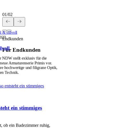
01
/
02
 & stilvoll
2023
Endkunden
lvoll
Für Endkunden
r NDW stellt exklusiv für die
ue Armaturenserie Primis vor.
hre hochwertige und filigrane Optik,
ten Technik.
so entsteht ein stimmiges
teht ein stimmiges
et, ob ein Badezimmer ruhig,