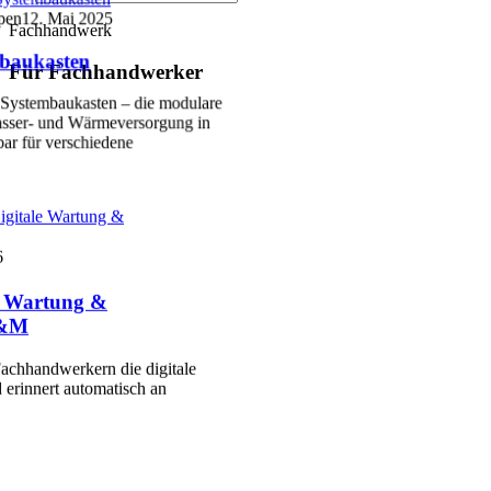
pen
12. Mai 2025
Fachhandwerk
baukasten
Für Fachhandwerker
Systembaukasten – die modulare
sser- und Wärmeversorgung in
ar für verschiedene
igitale Wartung &
6
le Wartung &
P&M
achhandwerkern die digitale
 erinnert automatisch an