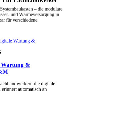
Für Fachhandwerker
Systembaukasten – die modulare
sser- und Wärmeversorgung in
ar für verschiedene
igitale Wartung &
6
le Wartung &
P&M
achhandwerkern die digitale
 erinnert automatisch an