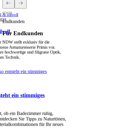
 & stilvoll
2023
Endkunden
lvoll
Für Endkunden
r NDW stellt exklusiv für die
ue Armaturenserie Primis vor.
hre hochwertige und filigrane Optik,
ten Technik.
so entsteht ein stimmiges
teht ein stimmiges
et, ob ein Badezimmer ruhig,
ntdecken Sie Tipps zu Naturtönen,
erialkombinationen für Ihr neues