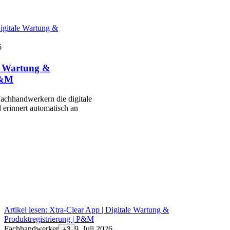
igitale Wartung &
6
le Wartung &
P&M
achhandwerkern die digitale
 erinnert automatisch an
Artikel lesen:
Xtra-Clear App | Digitale Wartung &
Produktregistrierung | P&M
Fachhandwerker
9. Juli 2026
+
3