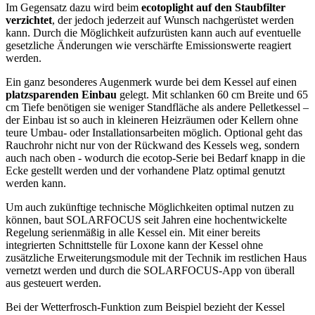
Im Gegensatz dazu wird beim
ecotoplight auf den Staubfilter
verzichtet
, der jedoch jederzeit auf Wunsch nachgerüstet werden
kann. Durch die Möglichkeit aufzurüsten kann auch auf eventuelle
gesetzliche Änderungen wie verschärfte Emissionswerte reagiert
werden.
Ein ganz besonderes Augenmerk wurde bei dem Kessel auf einen
platzsparenden Einbau
gelegt. Mit schlanken 60 cm Breite und 65
cm Tiefe benötigen sie weniger Standfläche als andere Pelletkessel –
der Einbau ist so auch in kleineren Heizräumen oder Kellern ohne
teure Umbau- oder Installationsarbeiten möglich. Optional geht das
Rauchrohr nicht nur von der Rückwand des Kessels weg, sondern
auch nach oben - wodurch die ecotop-Serie bei Bedarf knapp in die
Ecke gestellt werden und der vorhandene Platz optimal genutzt
werden kann.
Um auch zukünftige technische Möglichkeiten optimal nutzen zu
können, baut SOLARFOCUS seit Jahren eine hochentwickelte
Regelung serienmäßig in alle Kessel ein. Mit einer bereits
integrierten Schnittstelle für Loxone kann der Kessel ohne
zusätzliche Erweiterungsmodule mit der Technik im restlichen Haus
vernetzt werden und durch die SOLARFOCUS-App von überall
aus gesteuert werden.
Bei der Wetterfrosch-Funktion zum Beispiel bezieht der Kessel