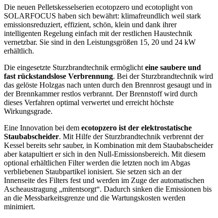
Die neuen Pelletskesselserien ecotopzero und ecotoplight von
SOLARFOCUS haben sich bewährt: klimafreundlich weil stark
emissionsreduziert, effizient, schön, klein und dank ihrer
intelligenten Regelung einfach mit der restlichen Haustechnik
vernetzbar. Sie sind in den Leistungsgrößen 15, 20 und 24 kW
erhältlich.
Die eingesetzte Sturzbrandtechnik ermöglicht
eine saubere und
fast rückstandslose Verbrennung
. Bei der Sturzbrandtechnik wird
das gelöste Holzgas nach unten durch den Brennrost gesaugt und in
der Brennkammer restlos verbrannt. Der Brennstoff wird durch
dieses Verfahren optimal verwertet und erreicht höchste
Wirkungsgrade.
Eine Innovation bei dem
ecotopzero ist der elektrostatische
Staubabscheider
. Mit Hilfe der Sturzbrandtechnik verbrennt der
Kessel bereits sehr sauber, in Kombination mit dem Staubabscheider
aber katapultiert er sich in den Null-Emissionsbereich. Mit diesem
optional erhältlichen Filter werden die letzten noch im Abgas
verbliebenen Staubpartikel ionisiert. Sie setzen sich an der
Innenseite des Filters fest und werden im Zuge der automatischen
Ascheaustragung „mitentsorgt“. Dadurch sinken die Emissionen bis
an die Messbarkeitsgrenze und die Wartungskosten werden
minimiert.