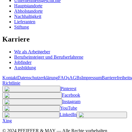
Unternehmensgeschichte
Hauptstandorte
Abholstandorte
Nachhaltigkeit
Lieferanten
Stiftung
Karriere
Wir als Arbeitgeber
Berufseinsteiger und Berufserfahrene
Jobfinder
Ausbildung
Kontakt
Datenschutzerklärung
FAQs
AGBs
Impressum
Barrierefreiheit
Richtlinie
Pinterest
Facebook
Instagram
YouTube
LinkedIn
Xing
©
2024
PFEIFFER & MAY — Alle Rechte vorbehalten