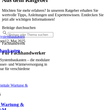
Aus dem Ratgeber
Möchten Sie mehr erfahren? In unserem Ratgeber erhalten Sie
wertvolle Tipps, Anleitungen und Expertenwissen. Entdecken Sie
jetzt alle wichtigen Informationen!
Beiträge durchsuchen
ystembaukasten
pen
12. Mai 2025
Fachhandwerk
baukasten
Für Fachhandwerker
Systembaukasten – die modulare
sser- und Wärmeversorgung in
ar für verschiedene
igitale Wartung &
6
le Wartung &
P&M