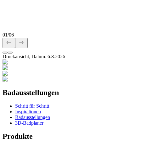
01
/
06
Druckansicht, Datum:
6
.
8
.
2026
Badausstellungen
Schritt für Schritt
Inspirationen
Badausstellungen
3D-Badplaner
Produkte