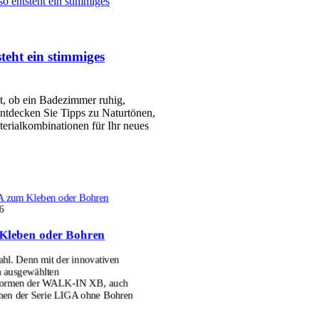
so entsteht ein stimmiges
teht ein stimmiges
et, ob ein Badezimmer ruhig,
ntdecken Sie Tipps zu Naturtönen,
erialkombinationen für Ihr neues
 zum Kleben oder Bohren
6
Kleben oder Bohren
l. Denn mit der innovativen
n ausgewählten
formen der WALK-IN XB, auch
men der Serie LIGA ohne Bohren