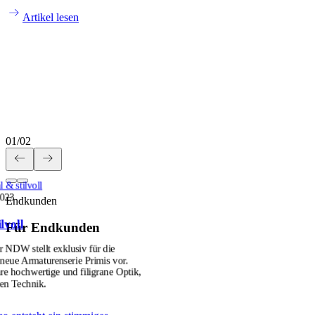
Artikel lesen
01
/
02
 & stilvoll
2023
Endkunden
lvoll
Für Endkunden
r NDW stellt exklusiv für die
ue Armaturenserie Primis vor.
hre hochwertige und filigrane Optik,
ten Technik.