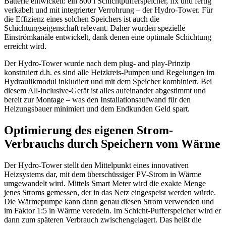
Batterie entwickelt: ein 800 l Schichtpufferspeicher, fix und fertig
verkabelt und mit integrierter Verrohrung – der Hydro-Tower. Für
die Effizienz eines solchen Speichers ist auch die
Schichtungseigenschaft relevant. Daher wurden spezielle
Einströmkanäle entwickelt, dank denen eine optimale Schichtung
erreicht wird.
Der Hydro-Tower wurde nach dem plug- and play-Prinzip
konstruiert d.h. es sind alle Heizkreis-Pumpen und Regelungen im
Hydraulikmodul inkludiert und mit dem Speicher kombiniert. Bei
diesem All-inclusive-Gerät ist alles aufeinander abgestimmt und
bereit zur Montage – was den Installationsaufwand für den
Heizungsbauer minimiert und dem Endkunden Geld spart.
Optimierung des eigenen Strom-
Verbrauchs durch Speichern vom Wärme
Der Hydro-Tower stellt den Mittelpunkt eines innovativen
Heizsystems dar, mit dem überschüssiger PV-Strom in Wärme
umgewandelt wird. Mittels Smart Meter wird die exakte Menge
jenes Stroms gemessen, der in das Netz eingespeist werden würde.
Die Wärmepumpe kann dann genau diesen Strom verwenden und
im Faktor 1:5 in Wärme veredeln. Im Schicht-Pufferspeicher wird er
dann zum späteren Verbrauch zwischengelagert. Das heißt die