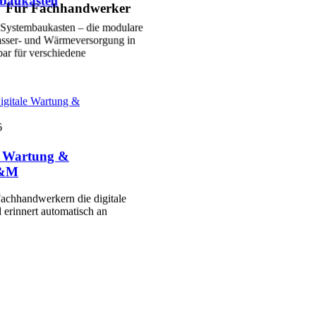
baukasten
Für Fachhandwerker
Systembaukasten – die modulare
sser- und Wärmeversorgung in
ar für verschiedene
igitale Wartung &
6
le Wartung &
P&M
achhandwerkern die digitale
 erinnert automatisch an