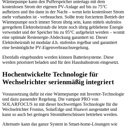
Wärmepumpe kann den Pufferspeicher untertags mit dem
kostenlosen Strom der eigenen PV-Anlage auf bis zu 75°C
aufheizen und ihn dann in der Nacht – wenn kein kostenloser Strom
mehr vorhanden ist - verbrauchen. Sollte trotz forciertem Betrieb der
Wärmepumpe noch immer Strom übrig sein, kann mittels stufenlos
geregeltem Elektroheizstab die letzte noch übrig gebliebene Energie
verwendet und der Speicher bis zu 95°C aufgeheizt werden – womit
eine optimale Restenergie-Abdeckung garantiert ist. Dieser
Elektroheizstab ist modular d.h. stufenlos regelbar und garantiert
eine bestmögliche PV-Eigenverbrauchsregelung.
Ebenfalls eingebunden werden können Batteriesysteme. Diese
werden priorisiert beladen und für den Haushaltsstrom eingesetzt.
Hochentwickelte Technologie für
Wechselrichter serienmäßig integriert
Voraussetzung dafür ist eine Wärmepumpe mit Inverter-Technologie
und dazu passender Regelung. Die vampair PRO von
SOLARFOCUS ist mit dieser hochwertigen Technologie für die
Wechselrichter Fronius, SolarEdge und Huawei ausgestattet und
kann so auch bei geringen Stromüberschüssen betrieben werden.
Alternativ kann das ganze System in Smart-home-Lösungen wie