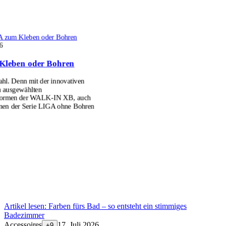
 zum Kleben oder Bohren
6
Kleben oder Bohren
l. Denn mit der innovativen
n ausgewählten
formen der WALK-IN XB, auch
men der Serie LIGA ohne Bohren
Artikel lesen:
Farben fürs Bad – so entsteht ein stimmiges
Badezimmer
Accessoires
17. Juli 2026
+
9