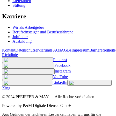
Lieferanten
Stiftung
Karriere
Wir als Arbeitgeber
Berufseinsteiger und Berufserfahrene
Jobfinder
Ausbildung
Kontakt
Datenschutzerklärung
FAQs
AGBs
Impressum
Barrierefreiheit
Richtlinie
Pinterest
Facebook
Instagram
YouTube
LinkedIn
Xing
©
2024
PFEIFFER & MAY — Alle Rechte vorbehalten
Powered by P&M Digitale Dienste GmbH
Aus Gründen der leichteren Lesbarkeit haben wir uns für die