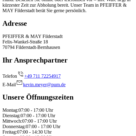
kürzester Zeit zur Abholung bereit. Unser Team in PFEIFFER &
MAY Filderstadt berät Sie gerne persönlich.
Adresse
PFEIFFER & MAY Filderstadt
Felix-Wankel-Straße 18
70794
Filderstadt-Bernhausen
Ihr Ansprechpartner
Telefon
+49 711 72254917
E-Mail
kevin.meyer@pum.de
Unsere Öffnungszeiten
Montag
:
07:00 - 17:00
Uhr
Dienstag
:
07:00 - 17:00
Uhr
Mittwoch
:
07:00 - 17:00
Uhr
Donnerstag
:
07:00 - 17:00
Uhr
Freitag
:
07:00 - 14:30
Uhr