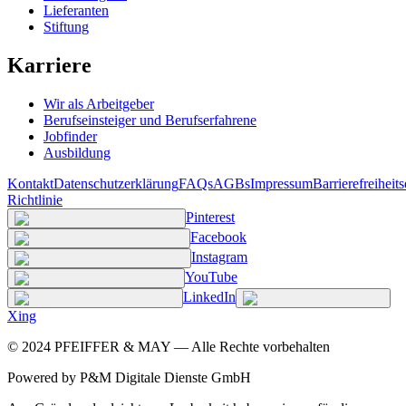
Lieferanten
Stiftung
Karriere
Wir als Arbeitgeber
Berufseinsteiger und Berufserfahrene
Jobfinder
Ausbildung
Kontakt
Datenschutzerklärung
FAQs
AGBs
Impressum
Barrierefreiheit
Richtlinie
Pinterest
Facebook
Instagram
YouTube
LinkedIn
Xing
©
2024
PFEIFFER & MAY — Alle Rechte vorbehalten
Powered by P&M Digitale Dienste GmbH