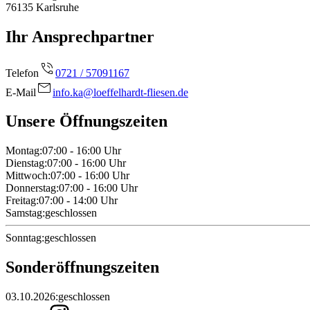
76135
Karlsruhe
Ihr Ansprechpartner
Telefon
0721 / 57091167
E-Mail
info.ka@loeffelhardt-fliesen.de
Unsere Öffnungszeiten
Montag
:
07:00 - 16:00
Uhr
Dienstag
:
07:00 - 16:00
Uhr
Mittwoch
:
07:00 - 16:00
Uhr
Donnerstag
:
07:00 - 16:00
Uhr
Freitag
:
07:00 - 14:00
Uhr
Samstag
:
geschlossen
Sonntag
:
geschlossen
Sonderöffnungszeiten
03.10.2026
:
geschlossen