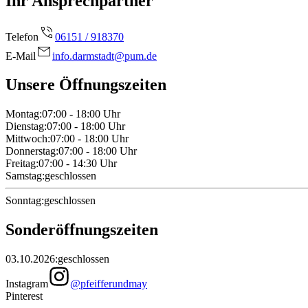
Ihr Ansprechpartner
Telefon
06151 / 918370
E-Mail
info.darmstadt@pum.de
Unsere Öffnungszeiten
Montag
:
07:00 - 18:00
Uhr
Dienstag
:
07:00 - 18:00
Uhr
Mittwoch
:
07:00 - 18:00
Uhr
Donnerstag
:
07:00 - 18:00
Uhr
Freitag
:
07:00 - 14:30
Uhr
Samstag
:
geschlossen
Sonntag
:
geschlossen
Sonderöffnungszeiten
03.10.2026
:
geschlossen
Instagram
@pfeifferundmay
Pinterest