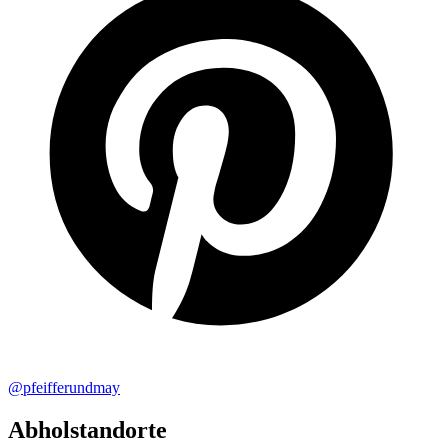
@pfeifferundmay
Abholstandorte