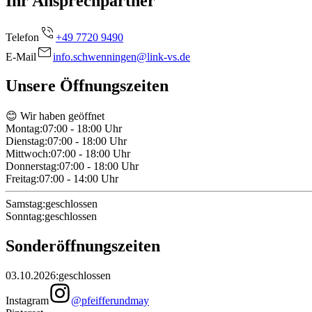
Ihr Ansprechpartner
Telefon
+49 7720 9490
E-Mail
info.schwenningen@link-vs.de
Unsere Öffnungszeiten
😊 Wir haben geöffnet
Montag
:
07:00 - 18:00
Uhr
Dienstag
:
07:00 - 18:00
Uhr
Mittwoch
:
07:00 - 18:00
Uhr
Donnerstag
:
07:00 - 18:00
Uhr
Freitag
:
07:00 - 14:00
Uhr
Samstag
:
geschlossen
Sonntag
:
geschlossen
Sonderöffnungszeiten
03.10.2026
:
geschlossen
Instagram
@pfeifferundmay