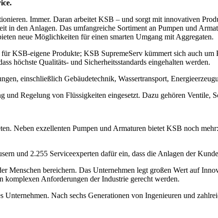
ice.
onieren. Immer. Daran arbeitet KSB – und sorgt mit innovativen Prod
rheit in den Anlagen. Das umfangreiche Sortiment an Pumpen und Arma
 bieten neue Möglichkeiten für einen smarten Umgang mit Aggregaten.
 nur für KSB-eigene Produkte; KSB SupremeServ kümmert sich auch um
, dass höchste Qualitäts- und Sicherheitsstandards eingehalten werden.
ngen, einschließlich Gebäudetechnik, Wassertransport, Energieerzeugu
g und Regelung von Flüssigkeiten eingesetzt. Dazu gehören Ventile, S
eten. Neben exzellenten Pumpen und Armaturen bietet KSB noch mehr: 
äusern und 2.255 Serviceexperten dafür ein, dass die Anlagen der Kunde
er Menschen bereichern. Das Unternehmen legt großen Wert auf Innovati
en komplexen Anforderungen der Industrie gerecht werden.
es Unternehmen. Nach sechs Generationen von Ingenieuren und zahlreic