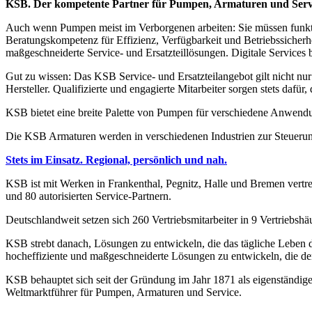
KSB. Der kompetente Partner für Pumpen, Armaturen und Serv
Auch wenn Pumpen meist im Verborgenen arbeiten: Sie müssen funkti
Beratungskompetenz für Effizienz, Verfügbarkeit und Betriebssiche
maßgeschneiderte Service- und Ersatzteillösungen. Digitale Services
Gut zu wissen: Das KSB Service- und Ersatzteilangebot gilt nicht
Hersteller. Qualifizierte und engagierte Mitarbeiter sorgen stets dafür
KSB bietet eine breite Palette von Pumpen für verschiedene Anwendu
Die KSB Armaturen werden in verschiedenen Industrien zur Steuerun
Stets im Einsatz. Regional, persönlich und nah.
KSB ist mit Werken in Frankenthal, Pegnitz, Halle und Bremen vertr
und 80 autorisierten Service-Partnern.
Deutschlandweit setzen sich 260 Vertriebsmitarbeiter in 9 Vertriebsh
KSB strebt danach, Lösungen zu entwickeln, die das tägliche Leben d
hocheffiziente und maßgeschneiderte Lösungen zu entwickeln, die d
KSB behauptet sich seit der Gründung im Jahr 1871 als eigenständig
Weltmarktführer für Pumpen, Armaturen und Service.