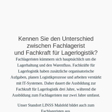
Das sollten Sie mitbringen:
Sie bringen Begeisterung für praktisches Arbeiten,
technisches Verständnis und Teamfähigkeit mit. Ergänzt
wird Ihr Profil durch Eigeninitiative und eine strukturierte
Vorgehensweise, mit der Sie Projekte erfolgreich
Kennen Sie den Unterschied
unterstützen.
zwischen Fachlagerist
und Fachkraft für Lagerlogistik?
Fachlageristen kümmern sich hauptsächlich um die
Lagerhaltung und den Warenfluss. Fachkräfte für
Lagerlogistik haben zusätzliche organisatorische
Aufgaben, planen Logistikprozesse und arbeiten verstärkt
mit IT-Systemen. Daher dauert die Ausbildung zur
Fachkraft für Lagerlogistik drei Jahre, während die
Ausbildung zum Fachlageristen nur zwei Jahre umfasst.
Unser Standort LINSS Malsfeld bildet auch zum
Fachlageristen aus.