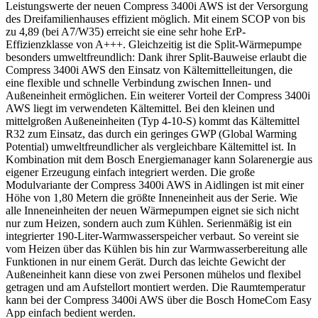
Leistungswerte der neuen Compress 3400i AWS ist der Versorgung
des Dreifamilienhauses effizient möglich. Mit einem SCOP von bis
zu 4,89 (bei A7/W35) erreicht sie eine sehr hohe ErP-
Effizienzklasse von A+++. Gleichzeitig ist die Split-Wärmepumpe
besonders umweltfreundlich: Dank ihrer Split-Bauweise erlaubt die
Compress 3400i AWS den Einsatz von Kältemittelleitungen, die
eine flexible und schnelle Verbindung zwischen Innen- und
Außeneinheit ermöglichen. Ein weiterer Vorteil der Compress 3400i
AWS liegt im verwendeten Kältemittel. Bei den kleinen und
mittelgroßen Außeneinheiten (Typ 4-10-S) kommt das Kältemittel
R32 zum Einsatz, das durch ein geringes GWP (Global Warming
Potential) umweltfreundlicher als vergleichbare Kältemittel ist. In
Kombination mit dem Bosch Energiemanager kann Solarenergie aus
eigener Erzeugung einfach integriert werden. Die große
Modulvariante der Compress 3400i AWS in Aidlingen ist mit einer
Höhe von 1,80 Metern die größte Inneneinheit aus der Serie. Wie
alle Inneneinheiten der neuen Wärmepumpen eignet sie sich nicht
nur zum Heizen, sondern auch zum Kühlen. Serienmäßig ist ein
integrierter 190-Liter-Warmwasserspeicher verbaut. So vereint sie
vom Heizen über das Kühlen bis hin zur Warmwasserbereitung alle
Funktionen in nur einem Gerät. Durch das leichte Gewicht der
Außeneinheit kann diese von zwei Personen mühelos und flexibel
getragen und am Aufstellort montiert werden. Die Raumtemperatur
kann bei der Compress 3400i AWS über die Bosch HomeCom Easy
App einfach bedient werden.