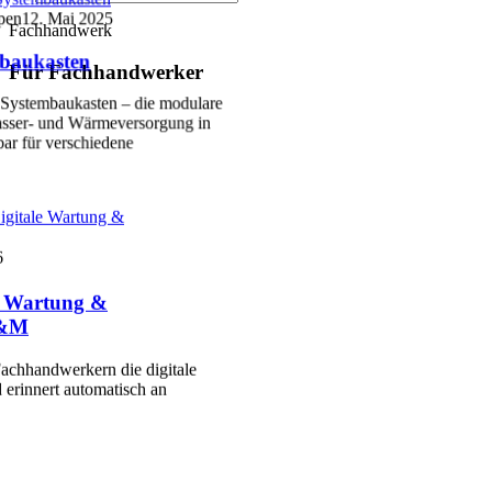
pen
12. Mai 2025
Fachhandwerk
baukasten
Für Fachhandwerker
Systembaukasten – die modulare
sser- und Wärmeversorgung in
ar für verschiedene
igitale Wartung &
6
le Wartung &
P&M
achhandwerkern die digitale
 erinnert automatisch an