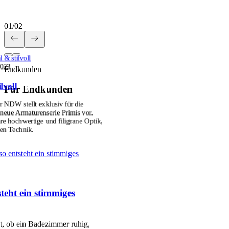
01
/
02
 & stilvoll
2023
Endkunden
lvoll
Für Endkunden
r NDW stellt exklusiv für die
ue Armaturenserie Primis vor.
hre hochwertige und filigrane Optik,
ten Technik.
so entsteht ein stimmiges
teht ein stimmiges
et, ob ein Badezimmer ruhig,