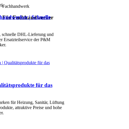
26
Fachhandwerk
hhandwerker | Schnelle
Für Fachhandwerker
e, schnelle DHL-Lieferung und
er Ersatzteilservice der P&M
ker.
 Qualitätsprodukte für das
itätsprodukte für das
ken für Heizung, Sanitär, Lüftung
rodukte, attraktive Preise und hohe
r.