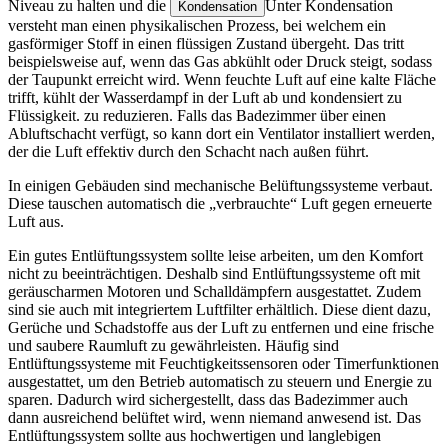
Niveau zu halten und die
Unter Kondensation
Kondensation
versteht man einen physikalischen Prozess, bei welchem ein
gasförmiger Stoff in einen flüssigen Zustand übergeht. Das tritt
beispielsweise auf, wenn das Gas abkühlt oder Druck steigt, sodass
der Taupunkt erreicht wird. Wenn feuchte Luft auf eine kalte Fläche
trifft, kühlt der Wasserdampf in der Luft ab und kondensiert zu
Flüssigkeit.
zu reduzieren. Falls das Badezimmer über einen
Abluftschacht verfügt, so kann dort ein Ventilator installiert werden,
der die Luft effektiv durch den Schacht nach außen führt.
In einigen Gebäuden sind mechanische Belüftungssysteme verbaut.
Diese tauschen automatisch die „verbrauchte“ Luft gegen erneuerte
Luft aus.
Ein gutes Entlüftungssystem sollte leise arbeiten, um den Komfort
nicht zu beeinträchtigen. Deshalb sind Entlüftungssysteme oft mit
geräuscharmen Motoren und Schalldämpfern ausgestattet. Zudem
sind sie auch mit integriertem Luftfilter erhältlich. Diese dient dazu,
Gerüche und Schadstoffe aus der Luft zu entfernen und eine frische
und saubere Raumluft zu gewährleisten. Häufig sind
Entlüftungssysteme mit Feuchtigkeitssensoren oder Timerfunktionen
ausgestattet, um den Betrieb automatisch zu steuern und Energie zu
sparen. Dadurch wird sichergestellt, dass das Badezimmer auch
dann ausreichend belüftet wird, wenn niemand anwesend ist. Das
Entlüftungssystem sollte aus hochwertigen und langlebigen