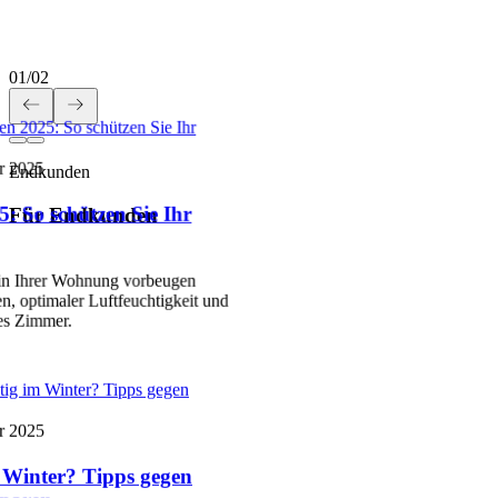
01
/
02
n 2025: So schützen Sie Ihr
r 2025
Endkunden
: So schützen Sie Ihr
Für Endkunden
 in Ihrer Wohnung vorbeugen
n, optimaler Luftfeuchtigkeit und
es Zimmer.
htig im Winter? Tipps gegen
r 2025
m Winter? Tipps gegen