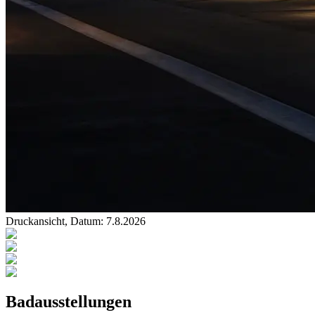
Druckansicht, Datum:
7
.
8
.
2026
Badausstellungen