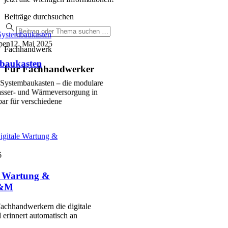
Beiträge durchsuchen
ystembaukasten
pen
12. Mai 2025
Fachhandwerk
baukasten
Für Fachhandwerker
Systembaukasten – die modulare
sser- und Wärmeversorgung in
ar für verschiedene
igitale Wartung &
6
le Wartung &
P&M
achhandwerkern die digitale
 erinnert automatisch an