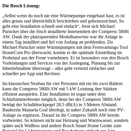
Die Bosch Lösung:
„Selbst wenn du noch nie eine Wärmepumpe eingebaut hast, es ist
alles genau und übersichtlich beschrieben und gekennzeichnet. So
geht eine Installation schnell und einfach“, freut sich Michael
Purucker über die frisch installierte Inneneinheit der Compress 5800i
AW. Dank der platzsparenden Modulbauweise war die Anlage in
einem Tag installiert und lief von Anfang an problemlos. Da
Michael Purucker seine Wärmepumpen mit dem Fernwartungs-Tool
HomeCom Pro überwacht, konnte er die optimale Einstellung im
Probelauf aus der Ferne vornehmen. Er ist besonders von den Bosch
Vorleistungen und Services von der Auslegung, Planung bis zur
Inbetriebnahme überzeugt – alles geht vernetzt einfacher und
schneller per App und Rechner.
Im klassischen Neubau für vier Personen mit ein bis zwei Bädern
kann die Compress 5800i AW mit 5 kW Leistung ihre Stärken
effizient ausspielen. Eine Installation ist sogar unter dem
Schlafzimmerfenster möglich, denn bei der Compress 5800i AW
beträgt der Schalldruckpegel 28,5 dB(A) in 3 Metern Abstand.
Bauherrin Manuela Graf überlegt, in naher Zukunft noch eine PV-
Anlage zu ergänzen. Darauf ist die Compress 5800i AW bereits
vorbereitet. So können nicht nur Heizung und Warmwasser, sondern
später auch Wallbox und andere Bosch Smart Home Geräte zum
Beispiel für Lichtsteuerung und Beschattung einfach per App