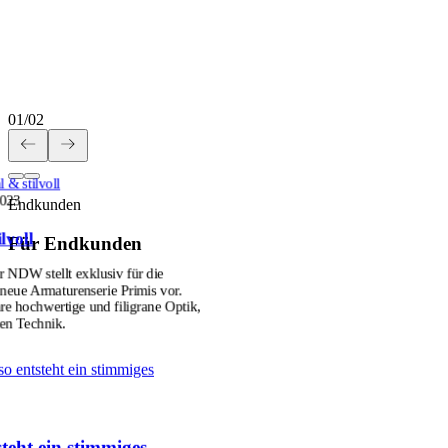
01
/
02
 & stilvoll
2023
Endkunden
lvoll
Für Endkunden
r NDW stellt exklusiv für die
ue Armaturenserie Primis vor.
hre hochwertige und filigrane Optik,
ten Technik.
so entsteht ein stimmiges
teht ein stimmiges