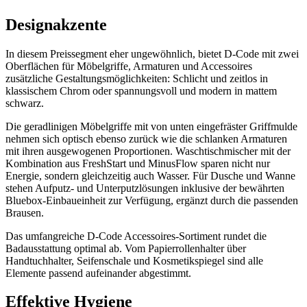
Designakzente
In diesem Preissegment eher ungewöhnlich, bietet D-Code mit zwei
Oberflächen für Möbelgriffe, Armaturen und Accessoires
zusätzliche Gestaltungsmöglichkeiten: Schlicht und zeitlos in
klassischem Chrom oder spannungsvoll und modern in mattem
schwarz.
Die geradlinigen Möbelgriffe mit von unten eingefräster Griffmulde
nehmen sich optisch ebenso zurück wie die schlanken Armaturen
mit ihren ausgewogenen Proportionen. Waschtischmischer mit der
Kombination aus FreshStart und MinusFlow sparen nicht nur
Energie, sondern gleichzeitig auch Wasser. Für Dusche und Wanne
stehen Aufputz- und Unterputzlösungen inklusive der bewährten
Bluebox-Einbaueinheit zur Verfügung, ergänzt durch die passenden
Brausen.
Das umfangreiche D-Code Accessoires-Sortiment rundet die
Badausstattung optimal ab. Vom Papierrollenhalter über
Handtuchhalter, Seifenschale und Kosmetikspiegel sind alle
Elemente passend aufeinander abgestimmt.
Effektive Hygiene