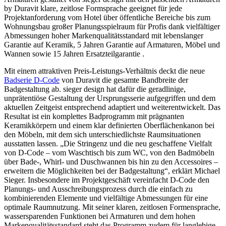
by Duravit klare, zeitlose Formsprache geeignet für jede
Projektanforderung vom Hotel über öffentliche Bereiche bis zum
Wohnungsbau großer Planungsspielraum für Profis dank vielfältiger
Abmessungen hoher Markenqualitätsstandard mit lebenslanger
Garantie auf Keramik, 5 Jahren Garantie auf Armaturen, Möbel und
Wannen sowie 15 Jahren Ersatzteilgarantie .
Mit einem attraktiven Preis-Leistungs-Verhältnis deckt die neue
Badserie D-Code
von Duravit die gesamte Bandbreite der
Badgestaltung ab. sieger design hat dafür die geradlinige,
unprätentiöse Gestaltung der Ursprungsserie aufgegriffen und dem
aktuellen Zeitgeist entsprechend adaptiert und weiterentwickelt. Das
Resultat ist ein komplettes Badprogramm mit prägnanten
Keramikkörpern und einem klar definierten Oberflächenkanon bei
den Möbeln, mit dem sich unterschiedlichste Raumsituationen
ausstatten lassen. „Die Stringenz und die neu geschaffene Vielfalt
von D-Code – vom Waschtisch bis zum WC, von den Badmöbeln
über Bade-, Whirl- und Duschwannen bis hin zu den Accessoires –
erweitern die Möglichkeiten bei der Badgestaltung“, erklärt Michael
Sieger. Insbesondere im Projektgeschäft vereinfacht D-Code den
Planungs- und Ausschreibungsprozess durch die einfach zu
kombinierenden Elemente und vielfältige Abmessungen für eine
optimale Raumnutzung. Mit seiner klaren, zeitlosen Formensprache,
wassersparenden Funktionen bei Armaturen und dem hohen
Markenqualitätsstandard steht das Programm zudem für langlebige