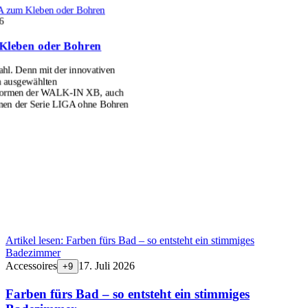
 zum Kleben oder Bohren
6
Kleben oder Bohren
l. Denn mit der innovativen
n ausgewählten
formen der WALK-IN XB, auch
men der Serie LIGA ohne Bohren
Artikel lesen:
Farben fürs Bad – so entsteht ein stimmiges
Badezimmer
Accessoires
17. Juli 2026
+
9
Farben fürs Bad – so entsteht ein stimmiges