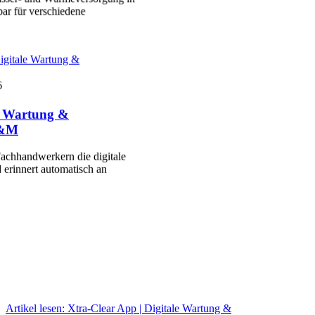
ar für verschiedene
igitale Wartung &
6
le Wartung &
P&M
achhandwerkern die digitale
 erinnert automatisch an
Artikel lesen:
Xtra-Clear App | Digitale Wartung &