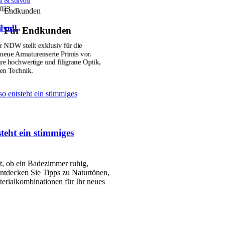
2023
Endkunden
lvoll
Für Endkunden
r NDW stellt exklusiv für die
ue Armaturenserie Primis vor.
hre hochwertige und filigrane Optik,
ten Technik.
so entsteht ein stimmiges
teht ein stimmiges
et, ob ein Badezimmer ruhig,
ntdecken Sie Tipps zu Naturtönen,
erialkombinationen für Ihr neues