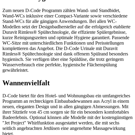
Zum neuen D-Code Programm zählen Wand- und Standbidet,
Wand-WCs inklusive einer Compact-Variante sowie verschiedene
Stand-WCs für alle gängigen Anwendungen. Bei allen WC-
Modellen setzt der Designbadhersteller auf die erfolgreich etablierte
Duravit Rimless® Spültechnologie, die effiziente Spülergebnisse,
kurze Reinigungszeiten und optimale Hygiene garantiert. Passende
WC-Sitze mit unterschiedlichen Funktionen und Preisstellungen
komplettieren das Angebot. Die D-Code Urinale mit Duravit
Rimless® Spültechnologie sind dank offenem Spülrand besonders
hygienisch. Sie verfügen über eine Spüldüse, die trotz geringem
Wasserverbrauch eine perfekte, hygienische Flächenspülung
gewährleistet.
Wannenvielfalt
D-Code bietet für den Hotel- und Wohnungsbau ein umfangreiches
Programm an rechteckigen Einbaubadewannen aus Acryl in einem
neuen, eleganten Design und in allen gängigen Abmessungen. Mit
ihrer Sitztiefe von 45 cm sorgen sie für ein besonders komfortables
Badeerlebnis. Optional können alle Modelle mit der kostengünstigen
"Jet Project" Whirlfunktion ausgestattet werden, die mit sechs
seitlich angebrachten Jetdüsen eine angenehme Massagewirkung
bietet.