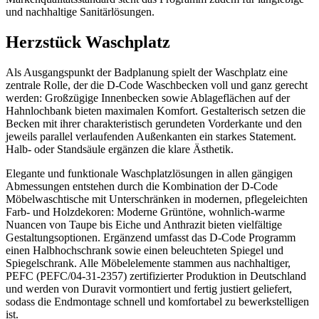
und nachhaltige Sanitärlösungen.
Herzstück Waschplatz
Als Ausgangspunkt der Badplanung spielt der Waschplatz eine
zentrale Rolle, der die D-Code Waschbecken voll und ganz gerecht
werden: Großzügige Innenbecken sowie Ablageflächen auf der
Hahnlochbank bieten maximalen Komfort. Gestalterisch setzen die
Becken mit ihrer charakteristisch gerundeten Vorderkante und den
jeweils parallel verlaufenden Außenkanten ein starkes Statement.
Halb- oder Standsäule ergänzen die klare Ästhetik.
Elegante und funktionale Waschplatzlösungen in allen gängigen
Abmessungen entstehen durch die Kombination der D-Code
Möbelwaschtische mit Unterschränken in modernen, pflegeleichten
Farb- und Holzdekoren: Moderne Grüntöne, wohnlich-warme
Nuancen von Taupe bis Eiche und Anthrazit bieten vielfältige
Gestaltungsoptionen. Ergänzend umfasst das D-Code Programm
einen Halbhochschrank sowie einen beleuchteten Spiegel und
Spiegelschrank. Alle Möbelelemente stammen aus nachhaltiger,
PEFC (PEFC/04-31-2357) zertifizierter Produktion in Deutschland
und werden von Duravit vormontiert und fertig justiert geliefert,
sodass die Endmontage schnell und komfortabel zu bewerkstelligen
ist.