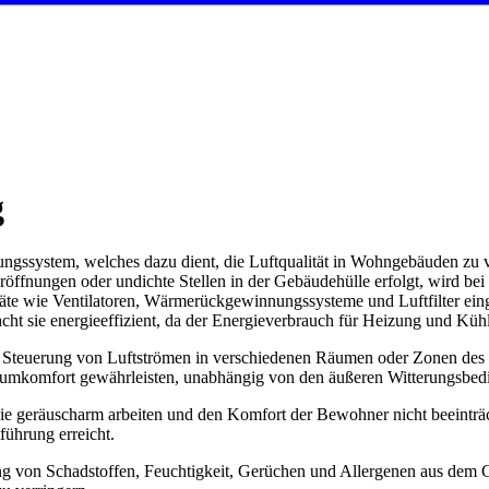
g
gssystem, welches dazu dient, die Luftqualität in Wohngebäuden zu verb
röffnungen oder undichte Stellen in der Gebäudehülle erfolgt, wird be
äte wie Ventilatoren, Wärmerückgewinnungssysteme und Luftfilter ein
t sie energieeffizient, da der Energieverbrauch für Heizung und Kühl
e Steuerung von Luftströmen in verschiedenen Räumen oder Zonen des 
mkomfort gewährleisten, unabhängig von den äußeren Witterungsbed
 sie geräuscharm arbeiten und den Komfort der Bewohner nicht beeinträ
führung erreicht.
ung von Schadstoffen, Feuchtigkeit, Gerüchen und Allergenen aus dem 