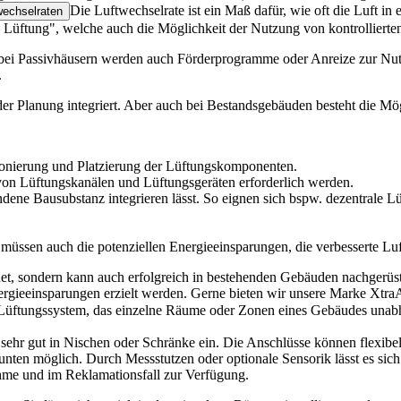
Die Luftwechselrate ist ein Maß dafür, wie oft die Luft i
wechselraten
e Lüftung
"
, welche auch die Möglichkeit der Nutzung von kontrolliert
 bei Passivhäusern werden auch Förderprogramme oder Anreize zur Nu
.
 der Planung integriert. Aber auch bei Bestandsgebäuden besteht die Mö
sionierung und Platzierung der Lüftungskomponenten.
von Lüftungskanälen und Lüftungsgeräten erforderlich werden.
ndene Bausubstanz integrieren lässt. So eignen sich bspw. dezentrale 
müssen auch die potenziellen Energieeinsparungen, die verbesserte Lu
et, sondern kann auch erfolgreich in bestehenden Gebäuden nachgerüstet
rgieeinsparungen erzielt werden. Gerne bieten wir unsere Marke
XtraA
 Lüftungssystem, das einzelne Räume oder Zonen eines Gebäudes unabh
 sehr gut in Nischen oder Schränke ein. Die Anschlüsse können flexibel 
unten möglich. Durch Messstutzen oder optionale Sensorik lässt es sich 
me und im Reklamationsfall zur Verfügung.