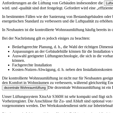
Anforderungen an die Lüftung von Gebäuden insbesondere die
Luft
wird.
und -qualität sind dort festgelegt. Gefordert wird eine
„
effizient
In bestimmten Fällen wie der Sanierung von Bestandsgebäuden oder
energetischen Standard zu verbessern und die Luftqualität zu erhöhen
In Neubauten ist die kontrollierte Wohnraumlüftung häufig bereits in
Bei der Nachrüstung gilt es jedoch einiges zu beachten:
Bedarfsgerechte Planung, d. h., die Wahl der richtigen Dimen
Anpassungen an der Gebäudehülle können für die Installation 
Auswahl geeigneter Lüftungstechnologie, die sich in die vorha
können.
Fachgerechte Installation
Kosten-Nutzen-Abwägung, d. h. neben den Installationskosten 
Die kontrollierte Wohnraumlüftung ist nicht nur für Neubauten geeign
den Komfort in Wohnräumen zu verbessern, während gleichzeitig Ene
Die dezentrale Wohnraumlüftung ist ein
dezentrale Wohnraumlüftung
Unser Lüftungssystem
XtraAir S360H
ist sehr kompakt und fügt sich
Vorheizregister. Die Anschlüsse für Zu- und Abluft sind optional von 
vorgenommen werden. Der Werkskundendienst steht zur Inbetriebnah