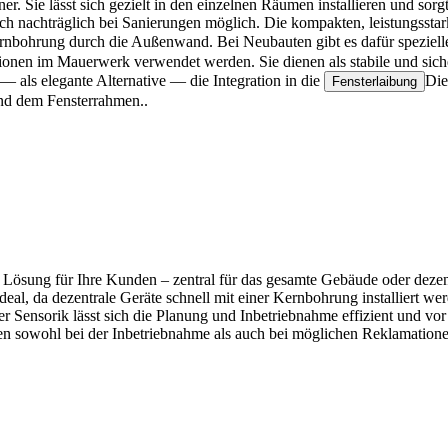
er. Sie lässt sich gezielt in den einzelnen Räumen installieren und so
ch nachträglich bei Sanierungen möglich. Die kompakten, leistungsstar
rnbohrung durch die Außenwand. Bei Neubauten gibt es dafür speziel
onen im Mauerwerk verwendet werden. Sie dienen als stabile und sich
— als elegante Alternative — die Integration in die
Die
Fensterlaibung
nd dem Fensterrahmen.
.
Lösung für Ihre Kunden – zentral für das gesamte Gebäude oder dezen
deal, da dezentrale Geräte schnell mit einer Kernbohrung installiert w
er Sensorik lässt sich die Planung und Inbetriebnahme effizient und vor
 sowohl bei der Inbetriebnahme als auch bei möglichen Reklamationen