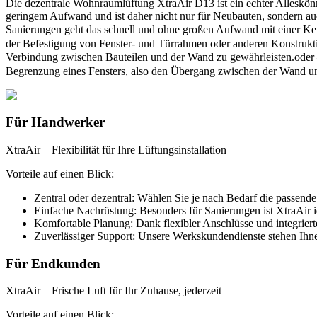
Die dezentrale Wohnraumlüftung XtraAir D13 ist ein echter Alleskönn
geringem Aufwand und ist daher nicht nur für Neubauten, sondern au
Sanierungen geht das schnell und ohne großen Aufwand mit einer Ke
der Befestigung von Fenster- und Türrahmen oder anderen Konstrukti
Verbindung zwischen Bauteilen und der Wand zu gewährleisten.
oder 
Begrenzung eines Fensters, also den Übergang zwischen der Wand u
Für Handwerker
XtraAir – Flexibilität für Ihre Lüftungsinstallation
Vorteile auf einen Blick:
Zentral oder dezentral:
Wählen Sie je nach Bedarf die passende 
Einfache Nachrüstung:
Besonders für Sanierungen ist XtraAir i
Komfortable Planung:
Dank flexibler Anschlüsse und integriert
Zuverlässiger Support:
Unsere Werkskundendienste stehen Ihnen
Für Endkunden
XtraAir – Frische Luft für Ihr Zuhause, jederzeit
Vorteile auf einen Blick: