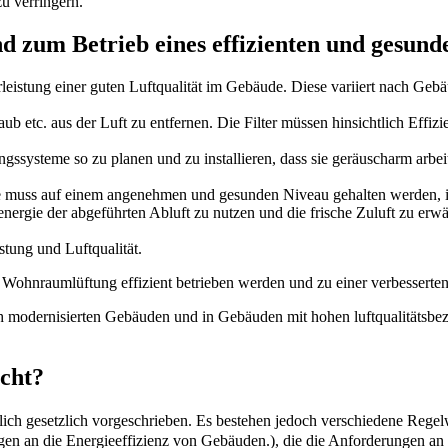
u verringern.
d zum Betrieb eines effizienten und gesun
leistung einer guten Luftqualität im Gebäude. Diese variiert nach Ge
b etc. aus der Luft zu entfernen. Die Filter müssen hinsichtlich Effiz
ngssysteme so zu planen und zu installieren, dass sie geräuscharm arb
bäude muss auf einem angenehmen und gesunden Niveau gehalten werde
e der abgeführten Abluft zu nutzen und die frische Zuluft zu erwär
stung und Luftqualität.
 Wohnraumlüftung effizient betrieben werden und zu einer verbesserte
sch modernisierten Gebäuden und in Gebäuden mit hohen luftqualitäts
icht?
zlich gesetzlich vorgeschrieben. Es bestehen jedoch verschiedene Reg
gen an die Energieeffizienz von Gebäuden.
), die die Anforderungen an