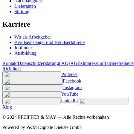
Nachhaltigkeit
Lieferanten
Stiftung
Karriere
Wir als Arbeitgeber
Berufseinsteiger und Berufserfahrene
Jobfinder
Ausbildung
Kontakt
Datenschutzerklärung
FAQs
AGBs
Impressum
Barrierefreiheit
Richtlinie
Pinterest
Facebook
Instagram
YouTube
LinkedIn
Xing
©
2024
PFEIFFER & MAY — Alle Rechte vorbehalten
Powered by P&M Digitale Dienste GmbH