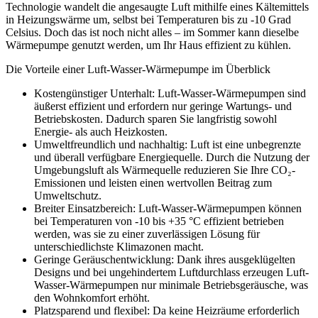
Technologie wandelt die angesaugte Luft mithilfe eines Kältemittels
in Heizungswärme um, selbst bei Temperaturen bis zu -10 Grad
Celsius. Doch das ist noch nicht alles – im Sommer kann dieselbe
Wärmepumpe genutzt werden, um Ihr Haus effizient zu kühlen.
Die Vorteile einer Luft-Wasser-Wärmepumpe im Überblick
Kostengünstiger Unterhalt: Luft-Wasser-Wärmepumpen sind
äußerst effizient und erfordern nur geringe Wartungs- und
Betriebskosten. Dadurch sparen Sie langfristig sowohl
Energie- als auch Heizkosten.
Umweltfreundlich und nachhaltig: Luft ist eine unbegrenzte
und überall verfügbare Energiequelle. Durch die Nutzung der
Umgebungsluft als Wärmequelle reduzieren Sie Ihre CO₂-
Emissionen und leisten einen wertvollen Beitrag zum
Umweltschutz.
Breiter Einsatzbereich: Luft-Wasser-Wärmepumpen können
bei Temperaturen von -10 bis +35 °C effizient betrieben
werden, was sie zu einer zuverlässigen Lösung für
unterschiedlichste Klimazonen macht.
Geringe Geräuschentwicklung: Dank ihres ausgeklügelten
Designs und bei ungehindertem Luftdurchlass erzeugen Luft-
Wasser-Wärmepumpen nur minimale Betriebsgeräusche, was
den Wohnkomfort erhöht.
Platzsparend und flexibel: Da keine Heizräume erforderlich