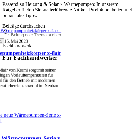
Passend zu Heizung & Solar > Wärmepumpen: In unserem
Ratgeber finden Sie weiterführende Artikel, Produktneuheiten und
praxisnahe Tipps.
Beiträge durchsuchen
g: Wärmepumpenheizkörper x-flair –
15. Mai 2023
1
Fachhandwerk
mepumpenheizkörper x-flair
Für Fachhandwerker
air von Kermi sorgt mit seiner
drigen Vorlauftemperaturen für
 für den Betrieb mit modernen
raturbereich, sowohl im Neubau
 Die neue Wärmepumpen-Serie x-
I
eue Wärmepumpen-Serie x-