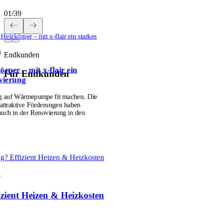
01
/
39
izkörper – mit x-flair ein starkes
3
Endkunden
er – mit x-flair ein
Für Endkunden
vierung
eg auf Wärmepumpe fit machen. Die
attraktive Förderungen haben
ch in der Renovierung in den
tig? Effizient Heizen & Heizkosten
6
fizient Heizen & Heizkosten