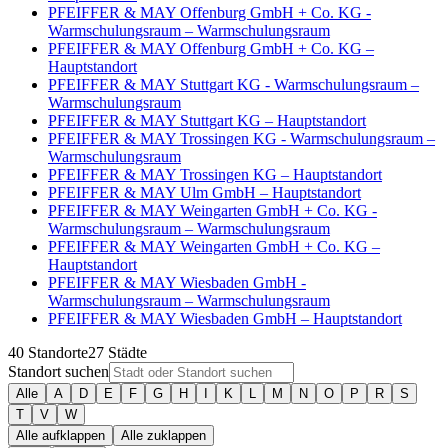
PFEIFFER & MAY Offenburg GmbH + Co. KG -
Warmschulungsraum – Warmschulungsraum
PFEIFFER & MAY Offenburg GmbH + Co. KG –
Hauptstandort
PFEIFFER & MAY Stuttgart KG - Warmschulungsraum –
Warmschulungsraum
PFEIFFER & MAY Stuttgart KG – Hauptstandort
PFEIFFER & MAY Trossingen KG - Warmschulungsraum –
Warmschulungsraum
PFEIFFER & MAY Trossingen KG – Hauptstandort
PFEIFFER & MAY Ulm GmbH – Hauptstandort
PFEIFFER & MAY Weingarten GmbH + Co. KG -
Warmschulungsraum – Warmschulungsraum
PFEIFFER & MAY Weingarten GmbH + Co. KG –
Hauptstandort
PFEIFFER & MAY Wiesbaden GmbH -
Warmschulungsraum – Warmschulungsraum
PFEIFFER & MAY Wiesbaden GmbH – Hauptstandort
40
Standorte
27
Städte
Standort suchen
Alle
A
D
E
F
G
H
I
K
L
M
N
O
P
R
S
T
V
W
Alle aufklappen
Alle zuklappen