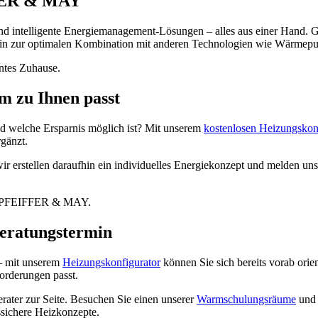
FFER & MAY
intelligente Energiemanagement-Lösungen – alles aus einer Hand. G
 hin zur optimalen Kombination mit anderen Technologien wie Wärmep
entes Zuhause.
em zu Ihnen passt
nd welche Ersparnis möglich ist? Mit unserem
kostenlosen Heizungskon
rgänzt.
 erstellen daraufhin ein individuelles Energiekonzept und melden uns 
 mit PFEIFFER & MAY.
Beratungstermin
– mit unserem
Heizungskonfigurator
können Sie sich bereits vorab orien
orderungen passt.
rater zur Seite. Besuchen Sie einen unserer
Warmschulungsräume
und 
ssichere Heizkonzepte.