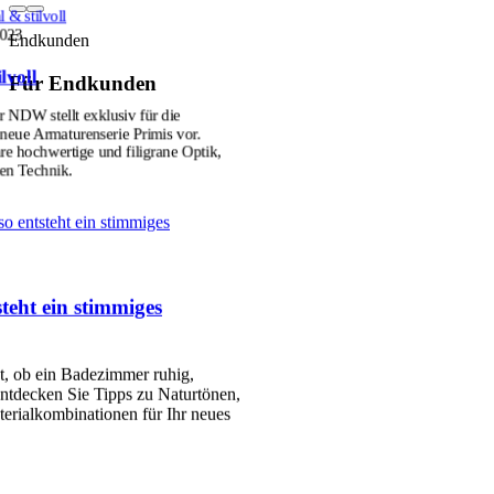
 & stilvoll
2023
Endkunden
lvoll
Für Endkunden
r NDW stellt exklusiv für die
ue Armaturenserie Primis vor.
hre hochwertige und filigrane Optik,
ten Technik.
so entsteht ein stimmiges
teht ein stimmiges
et, ob ein Badezimmer ruhig,
ntdecken Sie Tipps zu Naturtönen,
erialkombinationen für Ihr neues