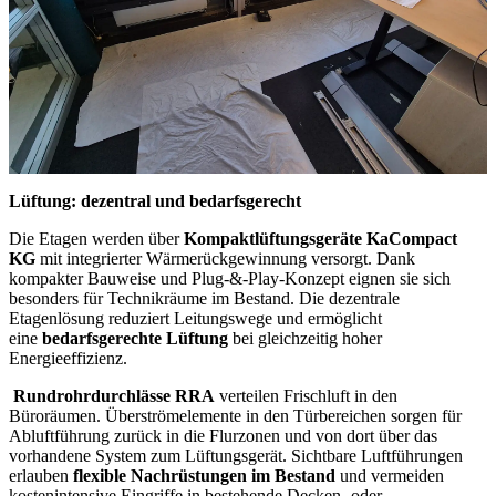
Lüftung: dezentral und bedarfsgerecht
Die Etagen werden über
Kompaktlüftungsgeräte KaCompact
KG
mit integrierter Wärmerückgewinnung versorgt. Dank
kompakter Bauweise und Plug‑&‑Play-Konzept eignen sie sich
besonders für Technikräume im Bestand. Die dezentrale
Etagenlösung reduziert Leitungswege und ermöglicht
eine
bedarfsgerechte Lüftung
bei gleichzeitig hoher
Energieeffizienz.
Rundrohrdurchlässe RRA
verteilen Frischluft in den
Büroräumen. Überströmelemente in den Türbereichen sorgen für
Abluftführung zurück in die Flurzonen und von dort über das
vorhandene System zum Lüftungsgerät. Sichtbare Luftführungen
erlauben
flexible Nachrüstungen im Bestand
und vermeiden
kostenintensive Eingriffe in bestehende Decken- oder