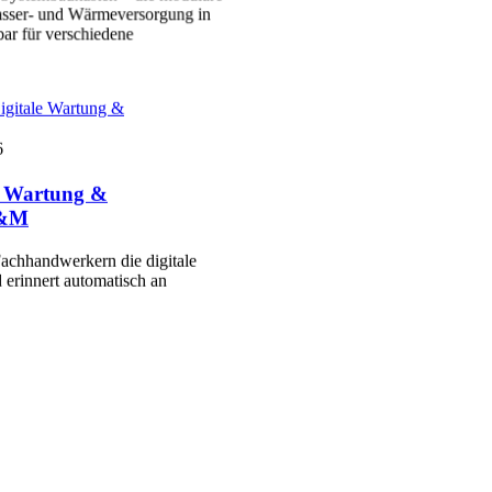
sser- und Wärmeversorgung in
ar für verschiedene
igitale Wartung &
6
le Wartung &
P&M
achhandwerkern die digitale
 erinnert automatisch an